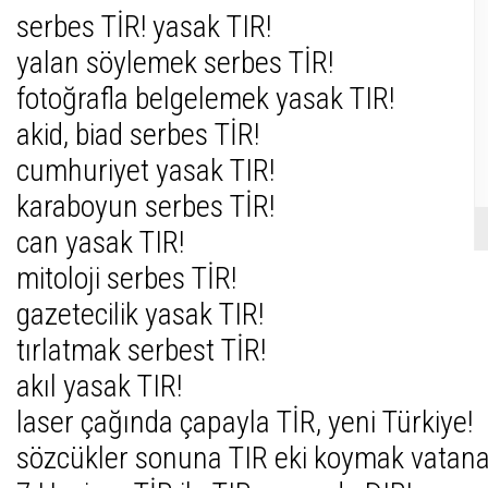
serbes TİR! yasak TIR!
yalan söylemek serbes TİR!
fotoğrafla belgelemek yasak TIR!
akid, biad serbes TİR!
cumhuriyet yasak TIR!
karaboyun serbes TİR!
can yasak TIR!
mitoloji serbes TİR!
gazetecilik yasak TIR!
tırlatmak serbest TİR!
akıl yasak TIR!
laser çağında çapayla TİR, yeni Türkiye!
sözcükler sonuna TIR eki koymak vatana