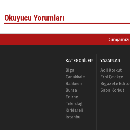
Okuyucu Yorumları
Dünyamızın
KATEGORILER
YAZARLAR
Biga
Adil Korkut
Çanakkale
Erol Çevikçe
Balıkesir
Bigazete Editö
Bursa
Sabır Korkut
Edirne
Tekirdağ
Kırklareli
İstanbul