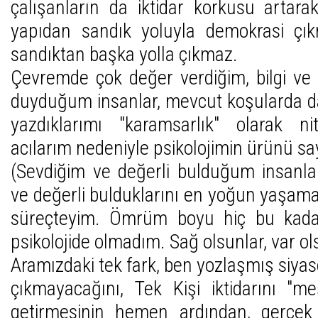
çalışanların da iktidar korkusu artara
yapıdan sandık yoluyla demokrasi çı
sandıktan başka yolla çıkmaz.
Çevremde çok değer verdiğim, bilgi ve
duyduğum insanlar, mevcut koşularda da
yazdıklarımı "karamsarlık" olarak nitel
acılarım nedeniyle psikolojimin ürünü saya
(Sevdiğim ve değerli bulduğum insanları
ve değerli bulduklarını en yoğun yaşam
süreçteyim. Ömrüm boyu hiç bu kada
psikolojide olmadım. Sağ olsunlar, var ol
Aramızdaki tek fark, ben yozlaşmış siya
çıkmayacağını, Tek Kişi iktidarını "m
getirmesinin hemen ardından, gerçek