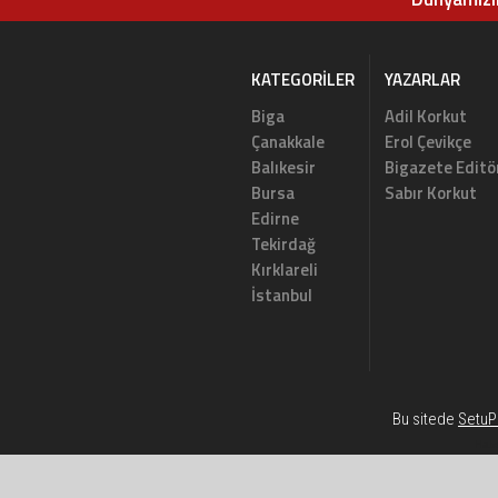
KATEGORILER
YAZARLAR
Biga
Adil Korkut
Çanakkale
Erol Çevikçe
Balıkesir
Bigazete Editö
Bursa
Sabır Korkut
Edirne
Tekirdağ
Kırklareli
İstanbul
Bu sitede
SetuP 
Habe