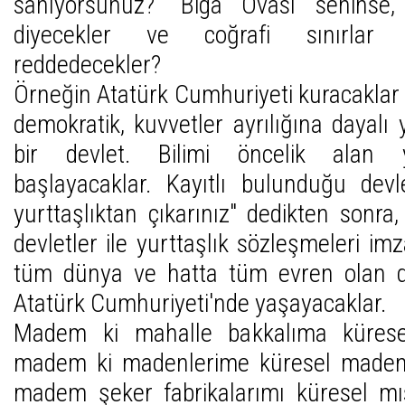
sanıyorsunuz? "Biga Ovası seninse
diyecekler ve coğrafi sınırlar 
reddedecekler?
Örneğin Atatürk Cumhuriyeti kuracaklar 
demokratik, kuvvetler ayrılığına dayalı
bir devlet. Bilimi öncelik alan y
başlayacaklar. Kayıtlı bulunduğu dev
yurttaşlıktan çıkarınız" dedikten sonra
devletler ile yurttaşlık sözleşmeleri imz
tüm dünya ve hatta tüm evren olan d
Atatürk Cumhuriyeti'nde yaşayacaklar.
Madem ki mahalle bakkalıma küresel 
madem ki madenlerime küresel maden ş
madem şeker fabrikalarımı küresel mıs