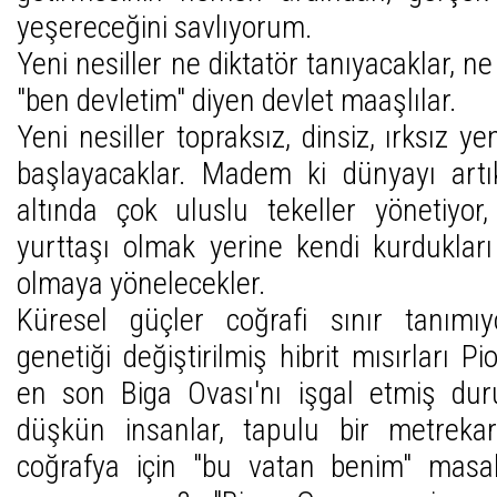
yeşereceğini savlıyorum.
Yeni nesiller ne diktatör tanıyacaklar, n
"ben devletim" diyen devlet maaşlılar.
Yeni nesiller topraksız, dinsiz, ırksız y
başlayacaklar. Madem ki dünyayı artı
altında çok uluslu tekeller yönetiyor
yurttaşı olmak yerine kendi kurdukları 
olmaya yönelecekler.
Küresel güçler coğrafi sınır tanımıyo
genetiği değiştirilmiş hibrit mısırları P
en son Biga Ovası'nı işgal etmiş du
düşkün insanlar, tapulu bir metreka
coğrafya için "bu vatan benim" masa