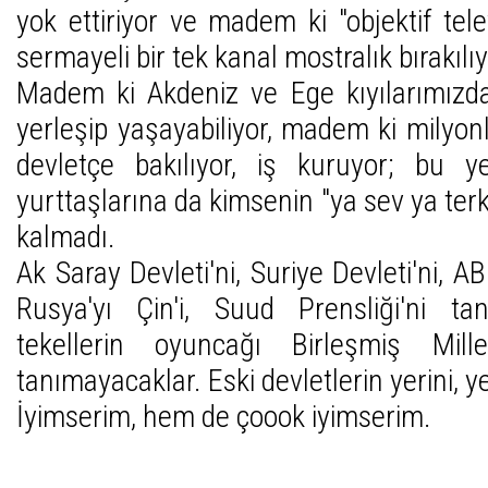
yok ettiriyor ve madem ki "objektif tel
sermayeli bir tek kanal mostralık bırakılıy
Madem ki Akdeniz ve Ege kıyılarımızda 
yerleşip yaşayabiliyor, madem ki milyonla
devletçe bakılıyor, iş kuruyor; bu ye
yurttaşlarına da kimsenin "ya sev ya ter
kalmadı.
Ak Saray Devleti'ni, Suriye Devleti'ni, ABD
Rusya'yı Çin'i, Suud Prensliği'ni ta
tekellerin oyuncağı Birleşmiş Mil
tanımayacaklar. Eski devletlerin yerini, y
İyimserim, hem de çoook iyimserim.