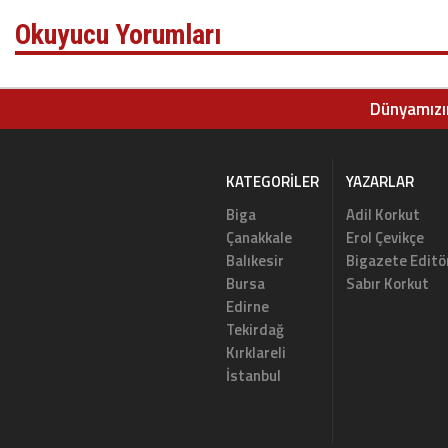
Okuyucu Yorumları
Dünyamızın
KATEGORILER
YAZARLAR
Biga
Adil Korkut
Çanakkale
Erol Çevikçe
Balıkesir
Bigazete Editö
Bursa
Sabır Korkut
Edirne
Tekirdağ
Kırklareli
İstanbul