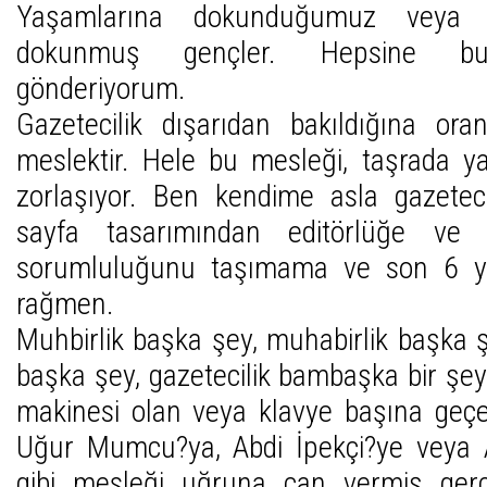
Yaşamlarına dokunduğumuz veya 
dokunmuş gençler. Hepsine bur
gönderiyorum.
Gazetecilik dışarıdan bakıldığına ora
meslektir. Hele bu mesleği, taşrada y
zorlaşıyor. Ben kendime asla gazete
sayfa tasarımından editörlüğe ve i
sorumluluğunu taşımama ve son 6 yı
rağmen.
Muhbirlik başka şey, muhabirlik başka 
başka şey, gazetecilik bambaşka bir şey
makinesi olan veya klavye başına geçe
Uğur Mumcu?ya, Abdi İpekçi?ye veya 
gibi mesleği uğruna can vermiş gerç