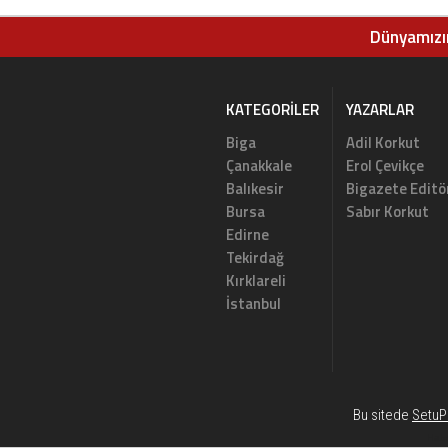
yakalandı
yükselmeye de
ediyor
Dünyamızın
KATEGORILER
YAZARLAR
Biga
Adil Korkut
Çanakkale
Erol Çevikçe
Balıkesir
Bigazete Editö
Bursa
Sabır Korkut
Edirne
Tekirdağ
Kırklareli
İstanbul
Bu sitede
SetuP 
Habe