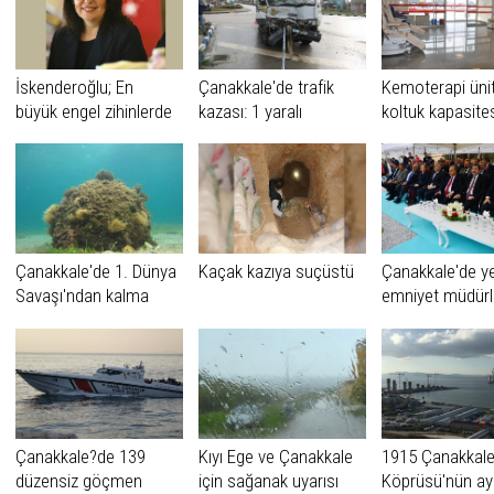
İskenderoğlu; En
Çanakkale'de trafik
Kemoterapi üni
büyük engel zihinlerde
kazası: 1 yaralı
koltuk kapasite
ve gönüllerdedir
arttırıldı
Çanakkale'de 1. Dünya
Kaçak kazıya suçüstü
Çanakkale'de y
Savaşı'ndan kalma
emniyet müdür
mühimmat imha edildi
hizmet binası t
atma töreni
Çanakkale?de 139
Kıyı Ege ve Çanakkale
1915 Çanakkal
düzensiz göçmen
için sağanak uyarısı
Köprüsü'nün aya