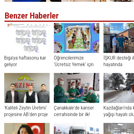
Benzer Haberler
Biga'ya haftasonu kar
Öğrencilerimize
İŞKUR desteği il
geliyor
'Ücretsiz Yemek' için
hayatında
çalışmalarımızı
tamamladık
'Kaliteli Zeytin Üretimi'
Çanakkale'de kanser
Kazdağları'nda 
projesine AB'den proje
cerrahisinde bir ilk!
yağışı hayatı o
desteği
etkiliyor