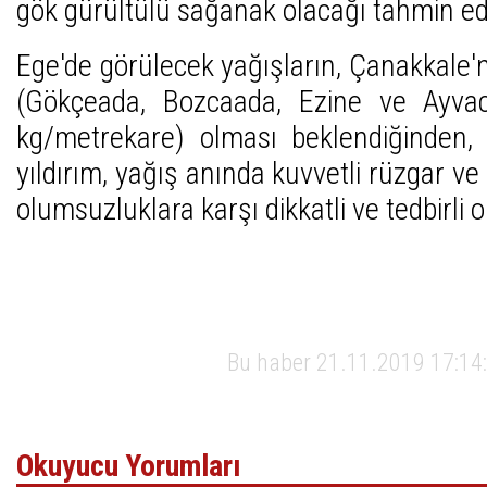
gök gürültülü sağanak olacağı tahmin edi
Ege'de görülecek yağışların, Çanakkale'ni
(Gökçeada, Bozcaada, Ezine ve Ayvac
kg/metrekare) olması beklendiğinden, 
yıldırım, yağış anında kuvvetli rüzgar ve
olumsuzluklara karşı dikkatli ve tedbirli 
Bu haber 21.11.2019 17:14:
Okuyucu Yorumları