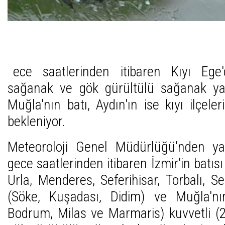
ece saatlerinden itibaren Kıyı Ege
sağanak ve gök gürültülü sağanak yağı
Muğla'nın batı, Aydın'ın ise kıyı ilçele
bekleniyor.
Meteoroloji Genel Müdürlüğü'nden ya
gece saatlerinden itibaren İzmir'in batı
Urla, Menderes, Seferihisar, Torbalı, Sel
(Söke, Kuşadası, Didim) ve Muğla'nı
Bodrum, Milas ve Marmaris) kuvvetli (