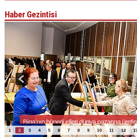
Haber Gezintisi
Biga’nın hünerli elleri dünya pazarına üreti
1
2
3
4
5
6
7
8
9
10
11
12
1