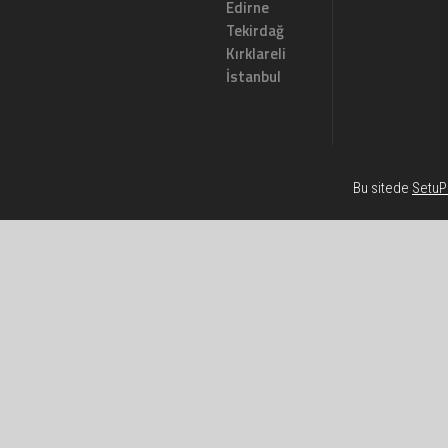
Edirne
Tekirdağ
Kırklareli
İstanbul
Bu sitede
SetuP 
Habe