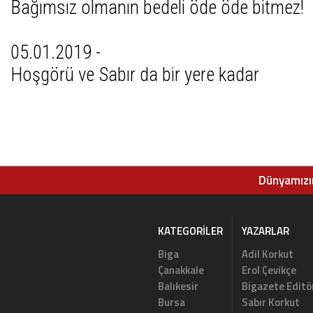
Bağımsız olmanın bedeli öde öde bitmez!
05.01.2019 -
Hoşgörü ve Sabır da bir yere kadar
Dünyamızın
KATEGORILER
YAZARLAR
Biga
Adil Korkut
Çanakkale
Erol Çevikçe
Balıkesir
Bigazete Editö
Bursa
Sabır Korkut