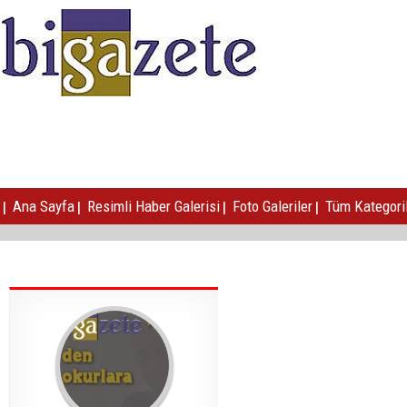
|
|
|
|
Ana Sayfa
Resimli Haber Galerisi
Foto Galeriler
Tüm Kategori