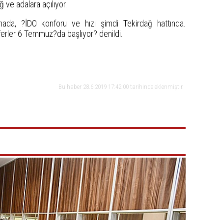
 ve adalara açılıyor.
amada, ?İDO konforu ve hızı şimdi Tekirdağ hattında.
rler 6 Temmuz?da başlıyor? denildi.
Bu haber 28.6.2019 17:42:00 tarihinde eklenmiştir.