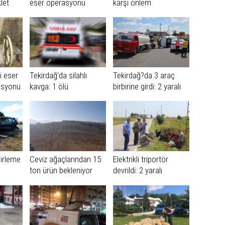
let
eser operasyonu
karşı önlem
 ölümü
i eser
Tekirdağ'da silahlı
Tekirdağ?da 3 araç
rasyonu
kavga: 1 ölü
birbirine girdi: 2 yaralı
cirleme
Ceviz ağaçlarından 15
Elektrikli triportör
ton ürün bekleniyor
devrildi: 2 yaralı