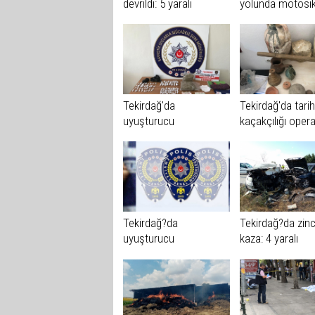
devrildi: 5 yaralı
yolunda motosik
tutkununun feci
Tekirdağ'da
Tekirdağ'da tarih
uyuşturucu
kaçakçılığı ope
operasyonu
Tekirdağ?da
Tekirdağ?da zin
uyuşturucu
kaza: 4 yaralı
operasyonu: 13 gözaltı