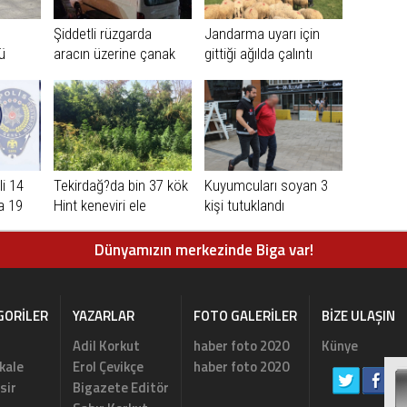
Şiddetli rüzgarda
Jandarma uyarı için
ü
aracın üzerine çanak
gittiği ağılda çalıntı
anten düştü
koyunlarla karşılaştı
i 14
Tekirdağ?da bin 37 kök
Kuyumcuları soyan 3
a 19
Hint keneviri ele
kişi tutuklandı
geçirildi
Dünyamızın merkezinde Biga var!
GORILER
YAZARLAR
FOTO GALERILER
BIZE ULAŞIN
Adil Korkut
haber foto 2020
Künye
kale
Erol Çevikçe
haber foto 2020
sir
Bigazete Editör