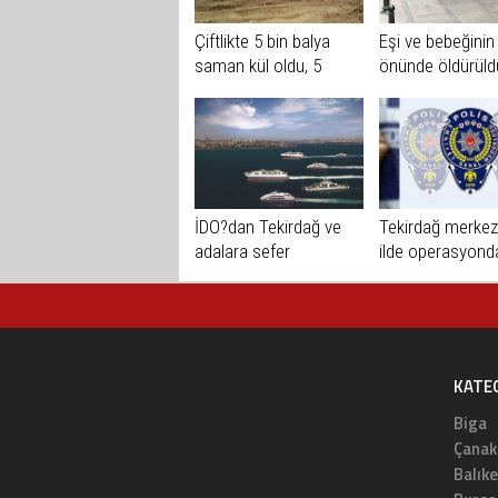
Çiftlikte 5 bin balya
Eşi ve bebeğinin
saman kül oldu, 5
önünde öldürüld
hayvan telef oldu
İDO?dan Tekirdağ ve
Tekirdağ merkezl
adalara sefer
ilde operasyond
gözaltı
KATE
Biga
Çanak
Balıke