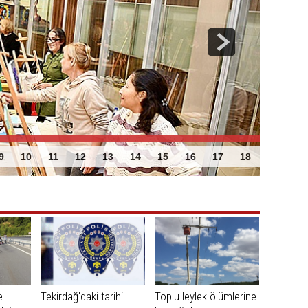
ünya pazarına üretim yapmalı!
9
10
11
12
13
14
15
16
17
18
e
Tekirdağ'daki tarihi
Toplu leylek ölümlerine