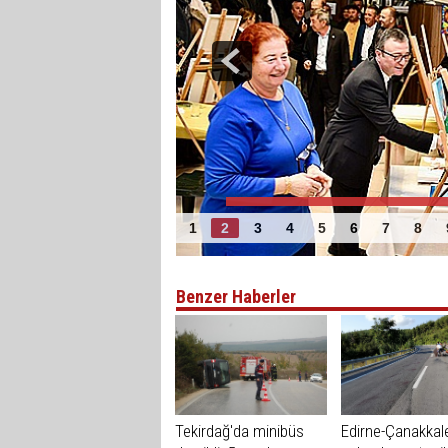
Biga’nın hünerli elleri d
1
2
3
4
5
6
7
8
Benzer Haberler
Tekirdağ'da minibüs
Edirne-Çanakkal