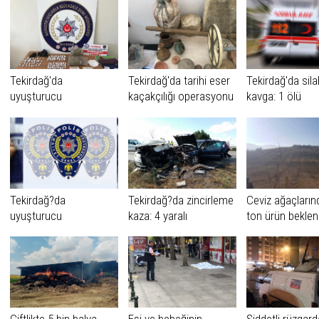
Tekirdağ'da
Tekirdağ'da tarihi eser
Tekirdağ'da silah
uyuşturucu
kaçakçılığı operasyonu
kavga: 1 ölü
operasyonu
Tekirdağ?da
Tekirdağ?da zincirleme
Ceviz ağaçların
uyuşturucu
kaza: 4 yaralı
ton ürün beklen
operasyonu: 13 gözaltı
Çiftlikte 5 bin balya
Eşi ve bebeğinin
Şiddetli rüzgard