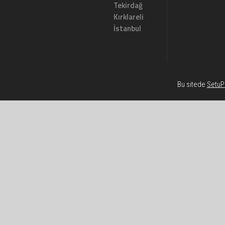
Tekirdağ
Kırklareli
İstanbul
Bu sitede
SetuP 
Habe