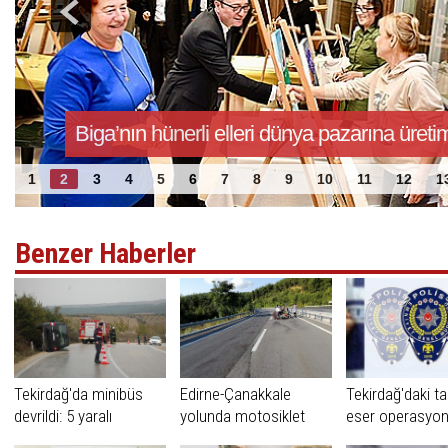
Biga’nın hünerli elleri dünya pazarına üreti
1
2
3
4
5
6
7
8
9
10
11
12
1
Benzer Haberler
Tekirdağ'da minibüs
Edirne-Çanakkale
Tekirdağ'daki tar
devrildi: 5 yaralı
yolunda motosiklet
eser operasyo
tutkununun feci ölümü