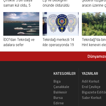
saman kül oldu, 5
önünde öldürüldü
aracın üzerine 
hayvan telef oldu
anten düştü
İDO?dan Tekirdağ ve
Tekirdağ merkezli 14
Tekirdağ?da bin
adalara sefer
ilde operasyonda 19
Hint keneviri ele
gözaltı
geçirildi
Dünyamızın
KATEGORILER
YAZARLAR
Biga
Adil Korkut
Çanakkale
Erol Çevikçe
Balıkesir
Bigazete Editö
Bursa
Sabır Korkut
Edirne