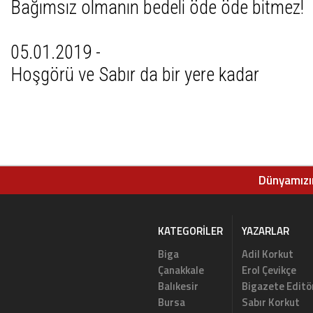
Bağımsız olmanın bedeli öde öde bitmez!
05.01.2019 -
Hoşgörü ve Sabır da bir yere kadar
Dünyamızın
KATEGORILER
YAZARLAR
Biga
Adil Korkut
Çanakkale
Erol Çevikçe
Balıkesir
Bigazete Editö
Bursa
Sabır Korkut