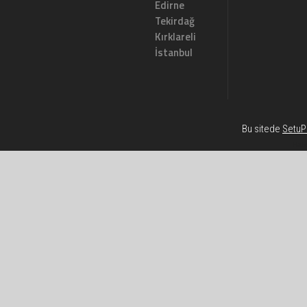
Edirne
Tekirdağ
Kırklareli
İstanbul
Bu sitede
SetuP 
Habe