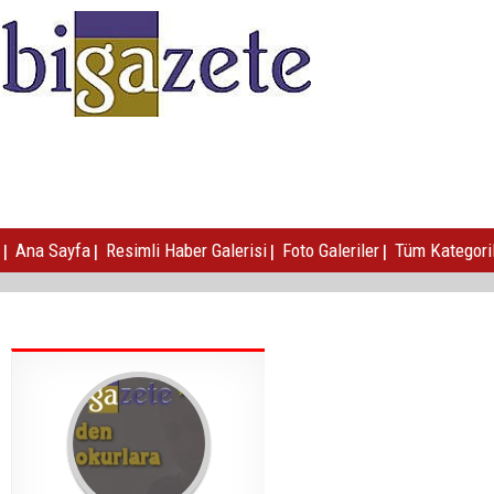
|
|
|
|
Ana Sayfa
Resimli Haber Galerisi
Foto Galeriler
Tüm Kategori