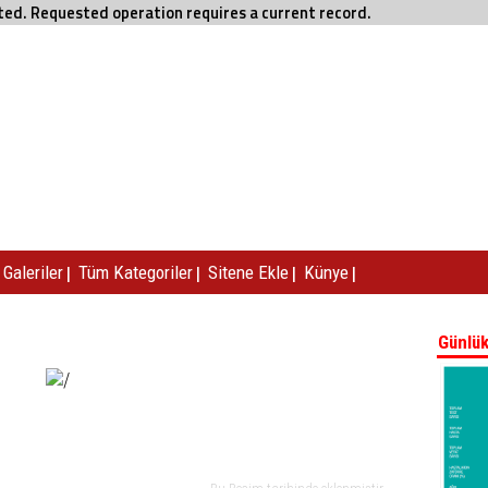
eted. Requested operation requires a current record.
|
|
|
|
Galeriler
Tüm Kategoriler
Sitene Ekle
Künye
Günlük