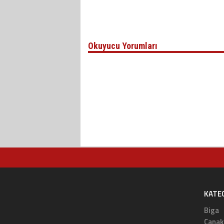
Okuyucu Yorumları
KATE
Biga
Çanak