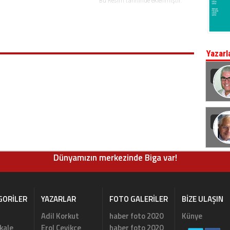
Bu Resim tarihinde eklenmiştir.
Yazarl
Dünyamızın merkezinde Biga var!
GORILER
YAZARLAR
FOTO GALERILER
BIZE ULAŞIN
Adil Korkut
haber foto 2020
Künye
kale
Erol Çevikçe
haber foto 2020