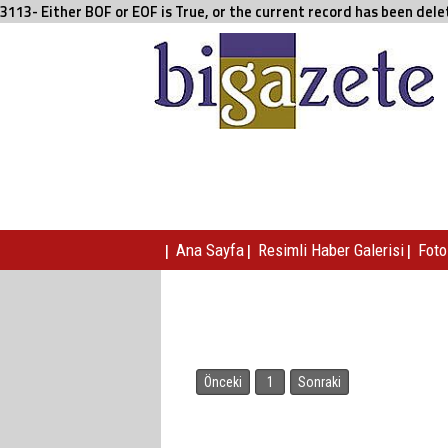
3113- Either BOF or EOF is True, or the current record has been del
|
|
|
Ana Sayfa
Resimli Haber Galerisi
Foto 
Önceki
1
Sonraki