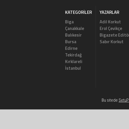
KATEGORILER
YAZARLAR
Biga
Adil Korkut
Çanakkale
Erol Çevikçe
Balıkesir
Bigazete Editö
Bursa
Sabır Korkut
Edirne
Tekirdağ
Kırklareli
İstanbul
Bu sitede
SetuP 
Habe