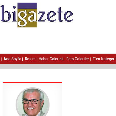
|
|
|
|
Ana Sayfa
Resimli Haber Galerisi
Foto Galeriler
Tüm Kategori