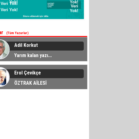
ar
(Tüm Yazarlar)
Adil Korkut
Yarım kalan yazı...
Erol Çevikçe
ÖZTRAK AİLESİ