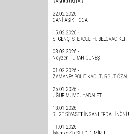
BAŞUCU KİTABI
22.02.2026 -
GANİ AŞIK HOCA
15.02.2026 -
S. GENÇ, S. ERGÜL, H. BELOVACIKLI
08.02.2026 -
Neyzen TURAN GÜNEŞ
01.02.2026 -
ZAMANE* POLİTİKACI TURGUT ÖZAL
25.01.2026 -
UĞUR MUMCU=ADALET
18.01.2026 -
BİLGE SİYASET İNSANI ERDAL İNÖNÜ
11.01.2026 -
İslamköy’lü SÜLO DEMİREL