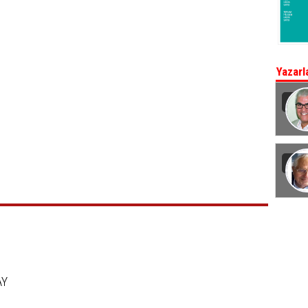
Yazarl
AY