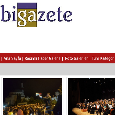
|
|
|
|
Ana Sayfa
Resimli Haber Galerisi
Foto Galeriler
Tüm Kategori