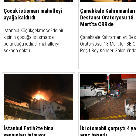
Çocuk istismarı mahalleyi
Çanakkale Kahramanları
ayağa kaldırdı
Destansı Oratoryosu 18
Mart'ta CRR'de
İstanbul Küçükçekmece?de bir
kişinin çocuğa istismarda
Çanakkale Kahramanları Des
bulunduğu iddiası mahalleliyi
Oratoryosu, 18 Mart'ta, İBB 
sokağa döktü.
Reşit Rey Konser Salonu'nda.
İstanbul Fatih?te bina
İki otomobil çarpıştı 4 ya
yangınları bitmiyor
araç hasarlı