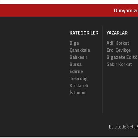
Dünyamızın
KATEGORILER
YAZARLAR
Biga
Adil Korkut
Çanakkale
Erol Çevikçe
Balıkesir
Bigazete Editö
Bursa
Sabır Korkut
Edirne
Tekirdağ
Kırklareli
İstanbul
Bu sitede
SetuP
Habe