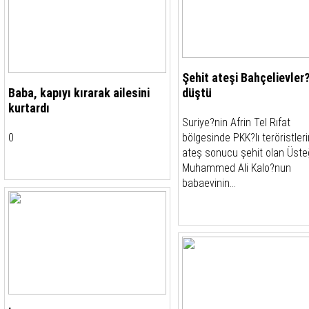
Şehit ateşi Bahçelievler
Baba, kapıyı kırarak ailesini
düştü
kurtardı
Suriye?nin Afrin Tel Rıfat
0
bölgesinde PKK?lı teröristleri
ateş sonucu şehit olan Üst
Muhammed Ali Kalo?nun
babaevinin...